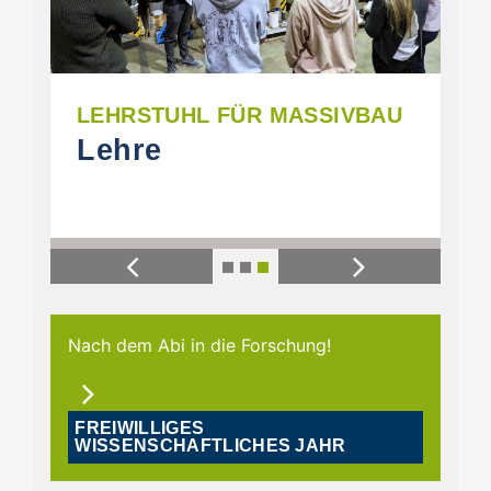
 FÜR MASSIVBAU
LEHRSTUHL FÜR MA
Mitarbeiter
Previous
Next
Nach dem Abi in die Forschung!
FREIWILLIGES
WISSENSCHAFTLICHES JAHR